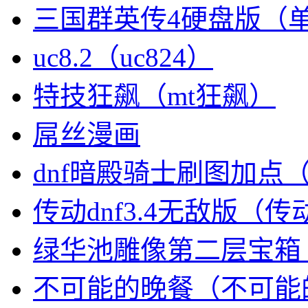
三国群英传4硬盘版（
uc8.2（uc824）
特技狂飙（mt狂飙）
屌丝漫画
dnf暗殿骑士刷图加点
传动dnf3.4无敌版（
绿华池雕像第二层宝箱
不可能的晚餐（不可能