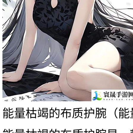
能量枯竭的布质护腕（能