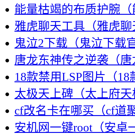
能量枯竭的布质护腕（
雅虎聊天工具（雅虎聊
鬼泣2下载（鬼泣下载
唐龙东神传之逆袭（唐
18款禁用LSP图片（1
太极天上碑（太上府天
cf改名卡在哪买（cf
安机网一键root（安卓一