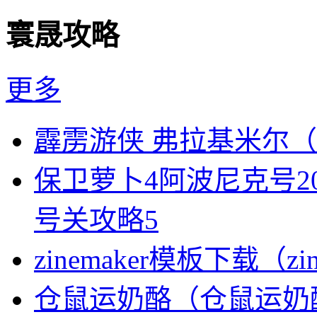
寰晟攻略
更多
霹雳游侠 弗拉基米尔
保卫萝卜4阿波尼克号2
号关攻略5
zinemaker模板下载（zi
仓鼠运奶酪（仓鼠运奶