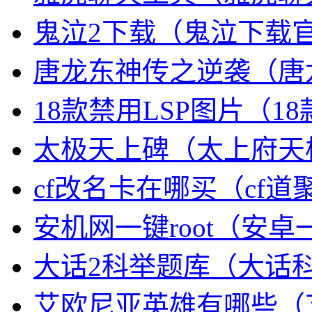
鬼泣2下载（鬼泣下载
唐龙东神传之逆袭（唐
18款禁用LSP图片（1
太极天上碑（太上府天
cf改名卡在哪买（cf
安机网一键root（安卓一
大话2科举题库（大话
艾欧尼亚英雄有哪些（