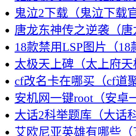
鬼泣2下载（鬼泣下载
唐龙东神传之逆袭（唐
18款禁用LSP图片（1
太极天上碑（太上府天
cf改名卡在哪买（cf
安机网一键root（安卓一
大话2科举题库（大话
艾欧尼亚英雄有哪些（