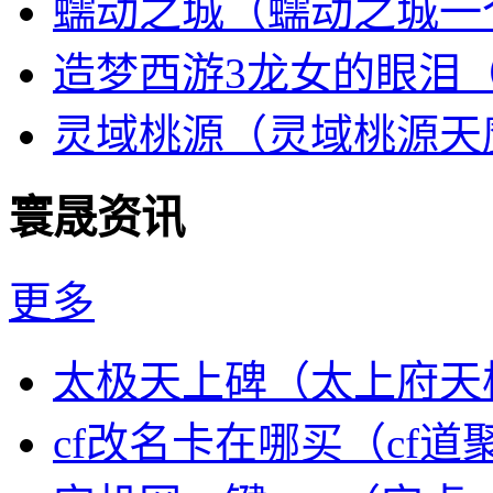
蠕动之城（蠕动之城一
造梦西游3龙女的眼泪
灵域桃源（灵域桃源天
寰晟资讯
更多
太极天上碑（太上府天
cf改名卡在哪买（cf