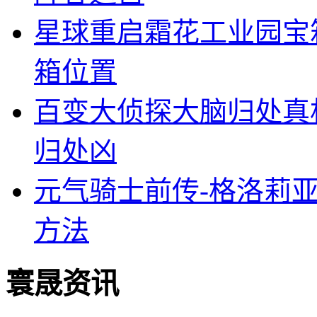
星球重启霜花工业园宝
箱位置
百变大侦探大脑归处真
归处凶
元气骑士前传-格洛莉
方法
寰晟资讯