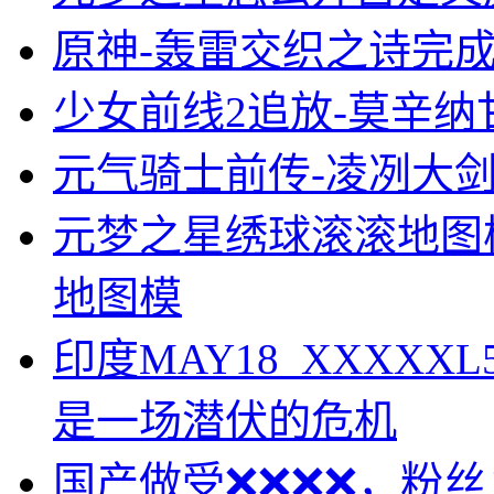
原神-轰雷交织之诗完
少女前线2追放-莫辛纳
元气骑士前传-凌冽大
元梦之星绣球滚滚地图
地图模
印度MAY18_XXXX
是一场潜伏的危机
国产做受❌❌❌❌，粉