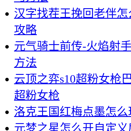
汉字找茬王挽回老伴怎
攻略
元气骑士前传-火焰射
方法
云顶之弈s10超粉女枪
超粉女枪
洛克王国红梅点墨怎么
元梦之星怎么开自定义