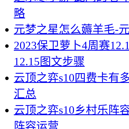
略
元梦之星怎么薅羊毛-
2023保卫萝卜4周赛12
12.15图文步骤
云顶之弈s10四费卡有
汇总
云顶之弈s10乡村乐阵
阵容运营