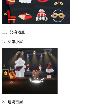
二、兑换地点
1、空巢小屋
2、遇境雪屋