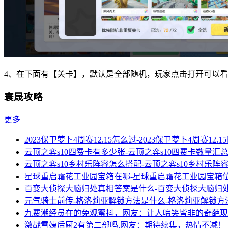
4、在下面有【关卡】，默认是全部随机，玩家点击打开可以
寰晟攻略
更多
2023保卫萝卜4周赛12.15怎么过-2023保卫萝卜4周赛12.
云顶之弈s10四费卡有多少张-云顶之弈s10四费卡数量汇
云顶之弈s10乡村乐阵容怎么搭配-云顶之弈s10乡村乐阵
星球重启霜花工业园宝箱在哪-星球重启霜花工业园宝箱
百变大侦探大脑归处真相答案是什么-百变大侦探大脑归
元气骑士前传-格洛莉亚解锁方法是什么-格洛莉亚解锁方
九费潮经员在的免观蜜抖，网友：让人啼笑皆非的奇葩现
激战雪姨后厨2有第二部吗,网友：期待续集，热情不减！