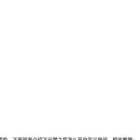
的，下面就来介绍下元梦之星怎么开自定义房间。相关推荐: