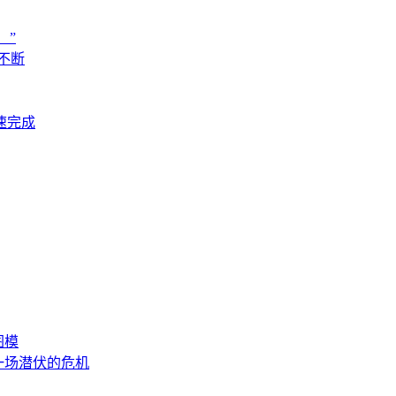
！”
不断
速完成
图模
是一场潜伏的危机