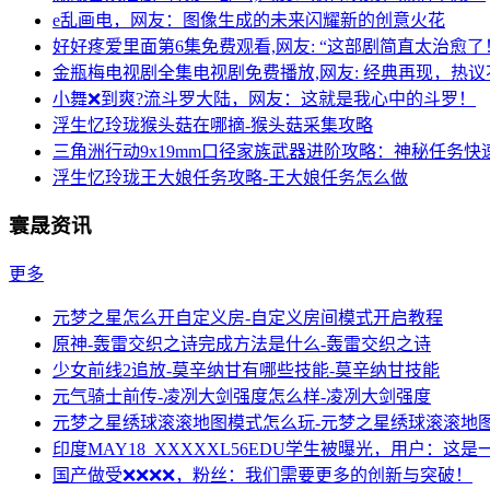
e乱画电，网友：图像生成的未来闪耀新的创意火花
好好疼爱里面第6集免费观看,网友: “这部剧简直太治愈了
金瓶梅电视剧全集电视剧免费播放,网友: 经典再现，热议
小舞❌到爽?流斗罗大陆，网友：这就是我心中的斗罗！
浮生忆玲珑猴头菇在哪摘-猴头菇采集攻略
三角洲行动9x19mm口径家族武器进阶攻略：神秘任务快
浮生忆玲珑王大娘任务攻略-王大娘任务怎么做
寰晟资讯
更多
元梦之星怎么开自定义房-自定义房间模式开启教程
原神-轰雷交织之诗完成方法是什么-轰雷交织之诗
少女前线2追放-莫辛纳甘有哪些技能-莫辛纳甘技能
元气骑士前传-凌冽大剑强度怎么样-凌冽大剑强度
元梦之星绣球滚滚地图模式怎么玩-元梦之星绣球滚滚地
印度MAY18_XXXXXL56EDU学生被曝光，用户：这
国产做受❌❌❌❌，粉丝：我们需要更多的创新与突破！