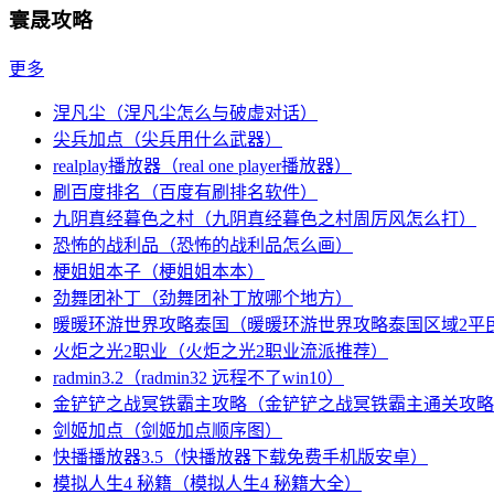
寰晟攻略
更多
涅凡尘（涅凡尘怎么与破虚对话）
尖兵加点（尖兵用什么武器）
realplay播放器（real one player播放器）
刷百度排名（百度有刷排名软件）
九阴真经暮色之村（九阴真经暮色之村周厉风怎么打）
恐怖的战利品（恐怖的战利品怎么画）
梗姐姐本子（梗姐姐本本）
劲舞团补丁（劲舞团补丁放哪个地方）
暖暖环游世界攻略泰国（暖暖环游世界攻略泰国区域2平
火炬之光2职业（火炬之光2职业流派推荐）
radmin3.2（radmin32 远程不了win10）
金铲铲之战冥铁霸主攻略（金铲铲之战冥铁霸主通关攻略
剑姬加点（剑姬加点顺序图）
快播播放器3.5（快播放器下载免费手机版安卓）
模拟人生4 秘籍（模拟人生4 秘籍大全）