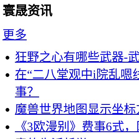
寰晟资讯
更多
狂野之心有哪些武器-
在“二八堂观中i院乱嗯
事？
魔兽世界地图显示坐标
《3欧漫别》费事6式