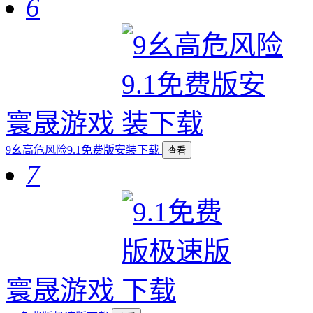
6
寰晟游戏
9幺高危风险9.1免费版安装下载
查看
7
寰晟游戏